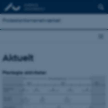
Protestantismenetværket
Aktuelt
Planlagte aktiviteter