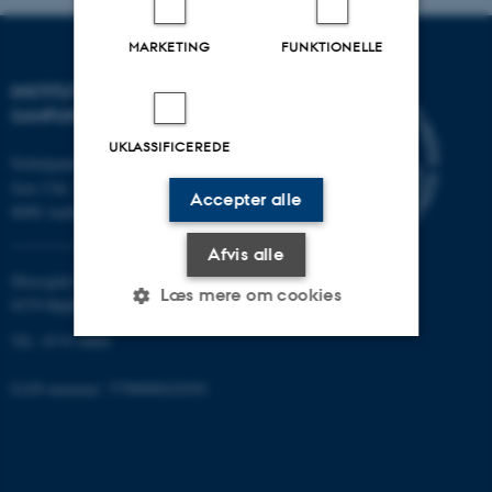
MARKETING
FUNKTIONELLE
INSTITUT FOR KULTUR OG
SAMFUND
UKLASSIFICEREDE
Nobelparken
Jens Chr. Skous vej 7
Accepter alle
8000 Aarhus C
Afvis alle
Moesgård Allé 20
Læs mere om cookies
8270 Højbjerg
Tlf.: 8715 0000
Nødvendige
Statistiske
Marketing
EAN-nummer: 5798000418301
Funktionelle
Uklassificerede