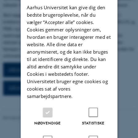
udlandet. Hvis muligt vil rejserne foregå i forbindelse med konferencer.
Aarhus Universitet kan give dig den
bedste brugeroplevelse, når du
Med udgangspunkt i netværket udarbejdes og indsendes i 2015 1-2
kollektive forskningansøgninger. Mulighederne for national (fx VELUX og
vælger ”Accepter alle” cookies.
FKK) og international (fx European Research Council) funding
Cookies gemmer oplysninger om,
undersøges løbende af styregruppe og kernegrupper. Muligheder for
hvordan en bruger interagerer med et
national og international finansiering i forbindelse med reformations-
website. Alle dine data er
fejringen i 2017 bliver samtidig undersøgt (fx via dialog med Præsidiet for
anonymiseret, og de kan ikke bruges
reformationsjubilæet).
til at identificere dig direkte. Du kan
altid ændre dit samtykke under
Gå til nyheder
Cookies i webstedets footer.
Universitetet bruger egne cookies og
Gå til arrangementer
cookies sat af vores
samarbejdspartnere.
Revideret 16.04.2026
NØDVENDIGE
STATISTISKE