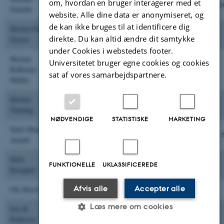
om, hvordan en bruger interagerer med et
Centerleder
Grundtvigc
Schelde
website. Alle dine data er anonymiseret, og
de kan ikke bruges til at identificere dig
Morten Fink
Historie
Lektor
KB
direkte. Du kan altid ændre dit samtykke
Jensen
under Cookies i webstedets footer.
Morten
Universitetet bruger egne cookies og cookies
Raffnsøe-
Filosofi
Lektor
AU
sat af vores samarbejdspartnere.
Møller
Morten
Filosofi, ledelse
Post.doc.
CBS
Thaning
NØDVENDIGE
STATISTISKE
MARKETING
Niels Henrik
Teologi
Biskop
Haderslev S
Arendt
Niels
Økonomi
Professor
KU
FUNKTIONELLE
UKLASSIFICEREDE
Kærgård
Afvis alle
Accepter alle
Ole Morsing
Idéhistorie
Lektor
AU
Læs mere om cookies
Ove K.
Statskundskab
Professor
CBS
Pedersen